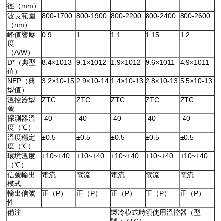
徑（mm）
波長範圍
800-1700
800-1900
800-2200
800-2400
800-2600
（nm）
峰值響應
0.9
1
1.1
1.15
1.2
度
（A/W）
D*（典型
8.4×1013
9.1×1012
1.9×1012
9.6×1011
4.9×1011
值）
NEP（典
3.2×10-15
2.9×10-14
1.4×10-13
2.8×10-13
5.5×10-13
型值）
溫控器型
ZTC
ZTC
ZTC
ZTC
ZTC
號
探測器溫
-40
-40
-40
-40
-40
度（℃）
溫度穩定
±0.5
±0.5
±0.5
±0.5
±0.5
度（℃）
環境溫度
+10~+40
+10~+40
+10~+40
+10~+40
+10~+40
（℃）
信號輸出
電流
電流
電流
電流
電流
模式
輸出信號
正（P）
正（P）
正（P）
正（P）
正（P）
性
備注
製冷模式時須使用溫控器（型
號：ZTC）