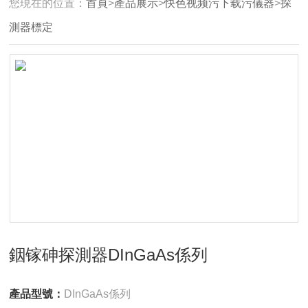
您現在的位置：
首頁
>
產品展示
>
快色视频污下载污儀器
>
探
測器標定
銦镓砷探測器DInGaAs係列
產品型號：
DInGaAs係列