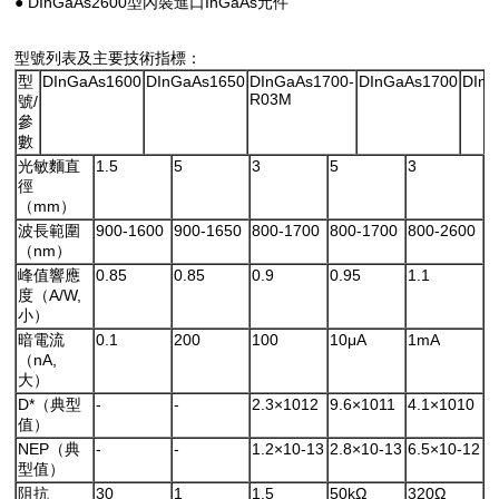
● DInGaAs2600型內裝進口InGaAs元件
型號列表及主要技術指標：
型
DInGaAs1600
DInGaAs1650
DInGaAs1700-
DInGaAs1700
DInG
R03M
號/
參
數
光敏麵直
1.5
5
3
5
3
徑
（mm）
波長範圍
900-1600
900-1650
800-1700
800-1700
800-2600
（nm）
峰值響應
0.85
0.85
0.9
0.95
1.1
度（A/W,
小）
暗電流
0.1
200
100
10μA
1mA
（nA,
大）
D*（典型
-
-
2.3×1012
9.6×1011
4.1×1010
值）
NEP（典
-
-
1.2×10-13
2.8×10-13
6.5×10-12
型值）
阻抗
30
1
1.5
50kΩ
320Ω