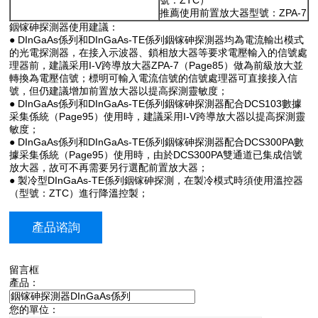
推薦使用前置放大器型號：ZPA-7
銦镓砷探測器使用建議：
● DInGaAs係列和DInGaAs-TE係列銦镓砷探測器均為電流輸出模式
的光電探測器，在接入示波器、鎖相放大器等要求電壓輸入的信號處
理器前，建議采用I-V跨導放大器ZPA-7（Page85）做為前級放大並
轉換為電壓信號；標明可輸入電流信號的信號處理器可直接接入信
號，但仍建議增加前置放大器以提高探測靈敏度；
● DInGaAs係列和DInGaAs-TE係列銦镓砷探測器配合DCS103數據
采集係統（Page95）使用時，建議采用I-V跨導放大器以提高探測靈
敏度；
● DInGaAs係列和DInGaAs-TE係列銦镓砷探測器配合DCS300PA數
據采集係統（Page95）使用時，由於DCS300PA雙通道已集成信號
放大器，故可不再需要另行選配前置放大器；
● 製冷型DInGaAs-TE係列銦镓砷探測，在製冷模式時須使用溫控器
（型號：ZTC）進行降溫控製；
產品谘詢
留言框
產品：
您的單位：