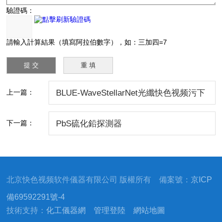
驗證碼：
請輸入計算結果（填寫阿拉伯數字），如：三加四=7
上一篇：
BLUE-WaveStellarNet光纖快色视频污下
载污儀
下一篇：
PbS硫化鉛探測器
北京快色视频软件儀器有限公司 版權所有 備案號：
京ICP
備69592291號-4
技術支持：
化工儀器網
管理登陸
網站地圖