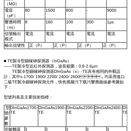
（MΩ）
電容
80
1500
800
-
9000
（pF）
響應時間
8
160
100
300
1μs
（ns）
信號輸出
電流
電流
電流
電流
電流
模式
輸出信號性
正（P）
正（P）
正（P）
正（P）
■ TE製冷型銦镓砷探測器（InGaAs）
——TE製冷型近紅外探測器，波長範圍：0.8-2.6μm
TE製冷型銦镓砷探測器DInGaAs（x）-TE具有相同的外觀設
計，其中x-1700/ 1900/ 2200/ 2400/ 2600，均采用進口
二級TE製冷銦镓砷探測元件，快色视频污下载污響應曲線參考圖如
下：
型號列表及主要技術指標：
型
DInGaAs1700-
DInGaAs1900-
DInGaAs2200-
DInGaAs2400-
DIn
TE
TE
TE
TE
TE
號/
參
數
光敏麵直
3
3
3
3
3